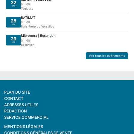
22
0 h 00
SEP
Toulouse
BATIMAT
28
0 h 00
SEP
Paris Porte de Versailles
Micronora | Besançon
29
0 h 00
SEP
Besançon
Voir tous les événements
PLAN DU SITE
CONTACT
ADRESSES UTILES
RÉDACTION
SERVICE COMMERCIAL
MENTIONS LÉGALES
CONDITIONS GÉNÉRALES DE VENTE