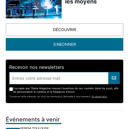
les moyens
DÉCOUVRIR
S'ABONNER
Recevoir nos newsletters
J'accepte que Tôlerie Magazine mesure l'ouverture de ses courriels (pixel de suivi), afin
de personnaliser le contenu et la fréquence d'envoi.
Concerne cette adresse, sur tous vos terminaux. Retirable à tout moment.
En savoir plus
Événements à venir
SEPEM TOULOUSE