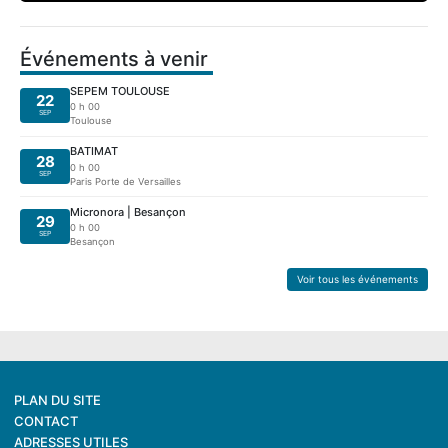
Événements à venir
SEPEM TOULOUSE
22
0 h 00
SEP
Toulouse
BATIMAT
28
0 h 00
SEP
Paris Porte de Versailles
Micronora | Besançon
29
0 h 00
SEP
Besançon
Voir tous les événements
PLAN DU SITE
CONTACT
ADRESSES UTILES