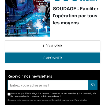
SOUDAGE : Faciliter
l'opération par tous
les moyens
DÉCOUVRIR
S'ABONNER
Recevoir nos newsletters
J'accepte que Tôlerie Magazine mesure l'ouverture de ses courriels (pixel de suivi), afin
de personnaliser le contenu et la fréquence d'envoi.
Concerne cette adresse, sur tous vos terminaux. Retirable à tout moment.
En savoir plus