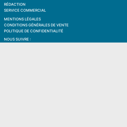
RÉDACTION
SERVICE COMMERCIAL
MENTIONS LÉGALES
CONDITIONS GÉNÉRALES DE VENTE
POLITIQUE DE CONFIDENTIALITÉ
NOUS SUIVRE :
Recevoir nos newsletters
J'accepte que Tôlerie Magazine mesure
l'ouverture de ses courriels (pixel de suivi),
afin de personnaliser le contenu et la
fréquence d'envoi.
Concerne cette adresse, sur tous vos terminaux.
Retirable à tout moment.
En savoir plus
© 2026 Tôlerie Magazine est un site des Editions MARLAU SAS. N°339
560 583 RCS PARIS. Siège social : 10 rue de Penthièvre, 75008 Paris.
Rédaction : 2 rue Félix Le Dantec CS 62020 – 29018 QUIMPER CEDEX.
Représentant/Directeur de la publication : Jacques FITAMANT -