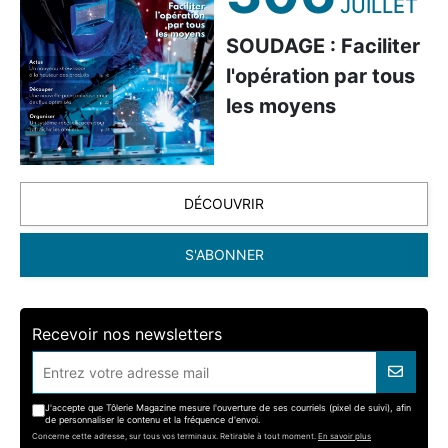
JUILLET
SOUDAGE : Faciliter
l'opération par tous
les moyens
DÉCOUVRIR
S'ABONNER
Recevoir nos newsletters
J'accepte que Tôlerie Magazine mesure l'ouverture de ses courriels (pixel de suivi), afin
de personnaliser le contenu et la fréquence d'envoi.
Concerne cette adresse, sur tous vos terminaux. Retirable à tout moment.
En savoir plus