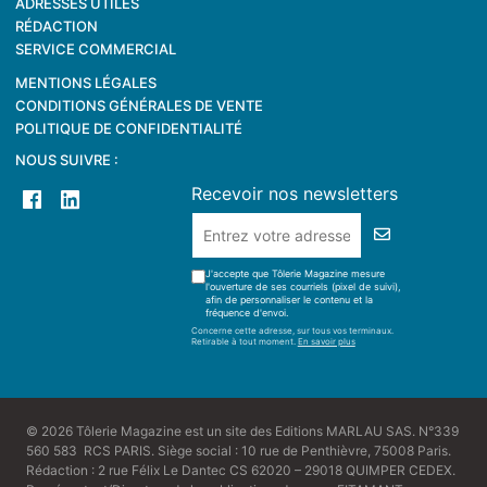
ADRESSES UTILES
RÉDACTION
SERVICE COMMERCIAL
MENTIONS LÉGALES
CONDITIONS GÉNÉRALES DE VENTE
POLITIQUE DE CONFIDENTIALITÉ
NOUS SUIVRE :
Recevoir nos newsletters
J'accepte que Tôlerie Magazine mesure
l'ouverture de ses courriels (pixel de suivi),
afin de personnaliser le contenu et la
fréquence d'envoi.
Concerne cette adresse, sur tous vos terminaux.
Retirable à tout moment.
En savoir plus
© 2026 Tôlerie Magazine est un site des Editions MARLAU SAS. N°339
560 583 RCS PARIS. Siège social : 10 rue de Penthièvre, 75008 Paris.
Rédaction : 2 rue Félix Le Dantec CS 62020 – 29018 QUIMPER CEDEX.