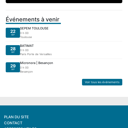
Événements à venir
SEPEM TOULOUSE
22
0 h 00
SEP
Toulouse
BATIMAT
28
0 h 00
SEP
Paris Porte de Versailles
Micronora | Besançon
29
0 h 00
SEP
Besançon
Voir tous les événements
PLAN DU SITE
CONTACT