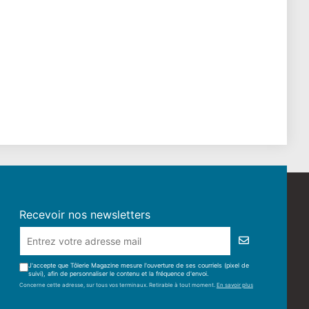
Recevoir nos newsletters
J'accepte que Tôlerie Magazine mesure l'ouverture de ses courriels (pixel de
suivi), afin de personnaliser le contenu et la fréquence d'envoi.
Concerne cette adresse, sur tous vos terminaux. Retirable à tout moment.
En savoir plus