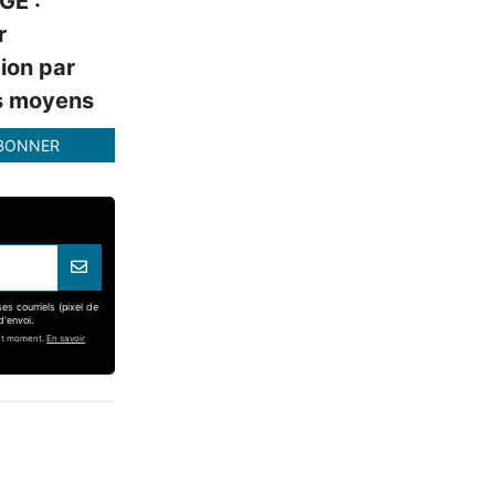
GE :
r
tion par
es moyens
ABONNER
es courriels (pixel de
d'envoi.
out moment.
En savoir