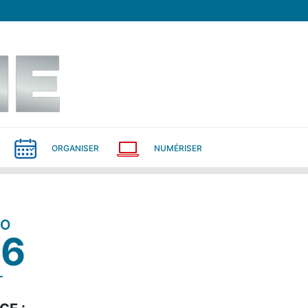
ORGANISER
NUMÉRISER
RO
06
T