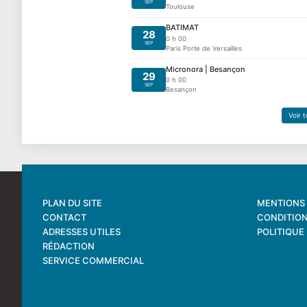
SEP
Toulouse
BATIMAT
28
0 h 00
SEP
Paris Porte de Versailles
Micronora | Besançon
29
0 h 00
SEP
Besançon
Voir 
PLAN DU SITE
MENTIONS 
CONTACT
CONDITION
ADRESSES UTILES
POLITIQUE
RÉDACTION
SERVICE COMMERCIAL