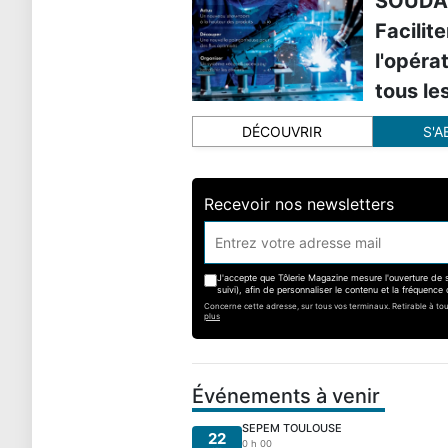
SOUDA
Facilite
l'opéra
tous l
DÉCOUVRIR
S'
Recevoir nos newsletters
J'accepte que Tôlerie Magazine mesure l'ouverture de s
suivi), afin de personnaliser le contenu et la fréquence 
Concerne cette adresse, sur tous vos terminaux. Retirable à t
plus
Événements à venir
SEPEM TOULOUSE
22
0 h 00