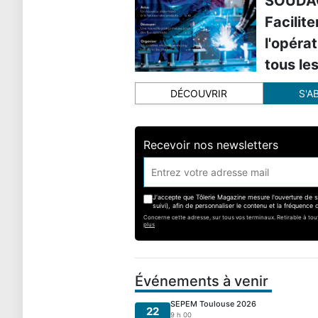
SOUDAG
Facilite
l'opérat
tous le
DÉCOUVRIR
S'A
Recevoir nos newsletters
J'accepte que Tôlerie Magazine mesure l'ouverture de se
suivi), afin de personnaliser le contenu et la fréquence d
Concerne cette adresse, sur tous vos terminaux. Retirable à t
plus
Événements à venir
SEPEM Toulouse 2026
22
9 h 00