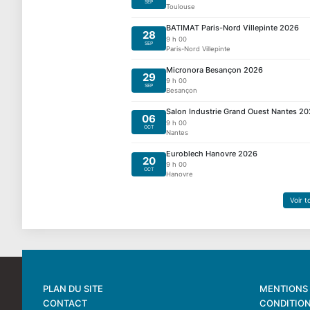
SEP
Toulouse
BATIMAT Paris-Nord Villepinte 2026
28
9 h 00
SEP
Paris-Nord Villepinte
Micronora Besançon 2026
29
9 h 00
SEP
Besançon
Salon Industrie Grand Ouest Nantes 2
06
9 h 00
OCT
Nantes
Euroblech Hanovre 2026
20
9 h 00
OCT
Hanovre
Voir 
PLAN DU SITE
MENTIONS 
CONTACT
CONDITION