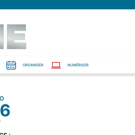
ORGANISER
NUMÉRISER
O
6
T