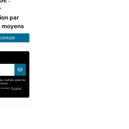
E :
r
ion par
s moyens
BONNER
s courriels (pixel de
'envoi.
out moment.
En savoir