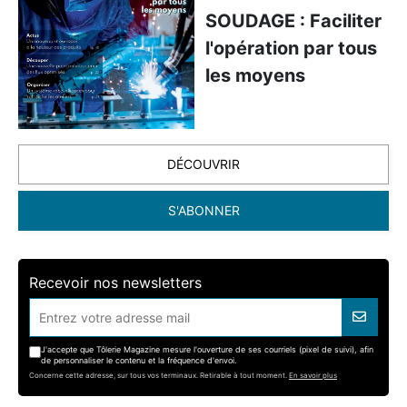
SOUDAGE : Faciliter
l'opération par tous
les moyens
DÉCOUVRIR
S'ABONNER
Recevoir nos newsletters
J'accepte que Tôlerie Magazine mesure l'ouverture de ses courriels (pixel de suivi), afin
de personnaliser le contenu et la fréquence d'envoi.
Concerne cette adresse, sur tous vos terminaux. Retirable à tout moment.
En savoir plus