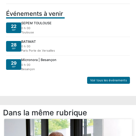
Événements à venir
SEPEM TOULOUSE
22
0 h 00
SEP
Toulouse
BATIMAT
28
0 h 00
SEP
Paris Porte de Versailles
Micronora | Besançon
29
0 h 00
SEP
Besançon
Voir tous les événements
Dans la même rubrique