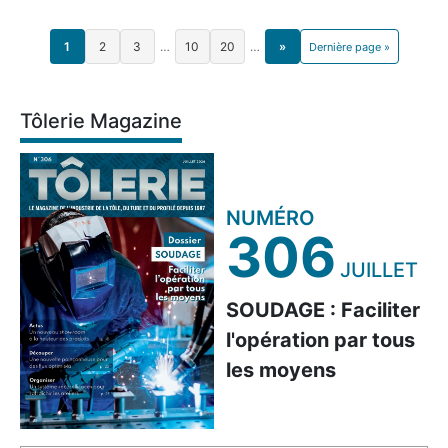
1
2
3
…
10
20
…
»
Dernière page »
Tôlerie Magazine
NUMÉRO
306
JUILLET
SOUDAGE : Faciliter
l'opération par tous
les moyens