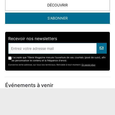
DÉCOUVRIR
S'ABONNER
Recevoir nos newsletters
J'accepte que Tôlerie Magazine mesure l'ouverture de ses courriels (pixel de suivi), afin
de personnaliser le contenu et la fréquence d'envoi.
Concerne cette adresse, sur tous vos terminaux. Retirable à tout moment.
En savoir plus
Événements à venir
SEPEM TOULOUSE
22
0 h 00
SEP
Toulouse
BATIMAT
28
0 h 00
SEP