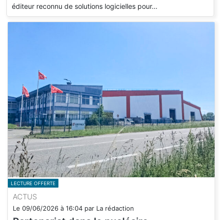
éditeur reconnu de solutions logicielles pour…
LECTURE OFFERTE
ACTUS
Le
09/06/2026
à
16:04
par
La rédaction