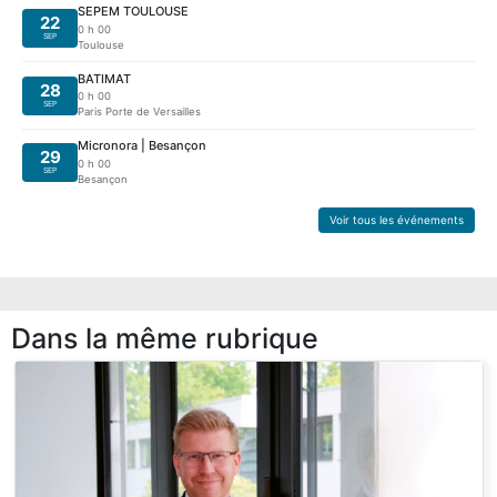
SEPEM TOULOUSE
22
0 h 00
SEP
Toulouse
BATIMAT
28
0 h 00
SEP
Paris Porte de Versailles
Micronora | Besançon
29
0 h 00
SEP
Besançon
Voir tous les événements
Dans la même rubrique