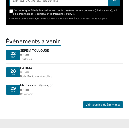
J'accepte que Tôlerie Magazine mesure l'ouverture de ses courriels (pixel de suivi), afin
de personnaliser le contenu et la fréquence d'envoi.
Concerne cette adresse, sur tous vos terminaux. Retirable à tout moment.
En savoir plus
Événements à venir
SEPEM TOULOUSE
22
0 h 00
SEP
Toulouse
BATIMAT
28
0 h 00
SEP
Paris Porte de Versailles
Micronora | Besançon
29
0 h 00
SEP
Besançon
Voir tous les événements