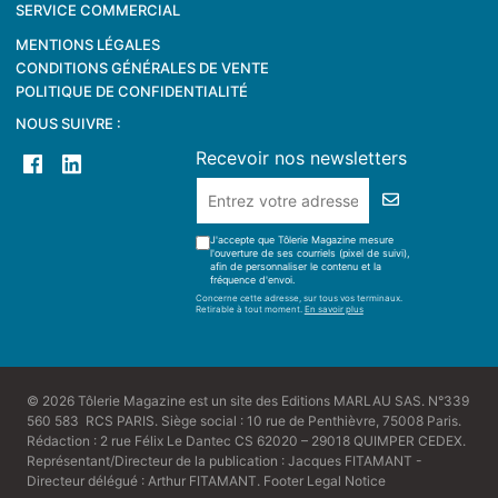
SERVICE COMMERCIAL
MENTIONS LÉGALES
CONDITIONS GÉNÉRALES DE VENTE
POLITIQUE DE CONFIDENTIALITÉ
NOUS SUIVRE :
Recevoir nos newsletters
J'accepte que Tôlerie Magazine mesure
l'ouverture de ses courriels (pixel de suivi),
afin de personnaliser le contenu et la
fréquence d'envoi.
Concerne cette adresse, sur tous vos terminaux.
Retirable à tout moment.
En savoir plus
© 2026 Tôlerie Magazine est un site des Editions MARLAU SAS. N°339
560 583 RCS PARIS. Siège social : 10 rue de Penthièvre, 75008 Paris.
Rédaction : 2 rue Félix Le Dantec CS 62020 – 29018 QUIMPER CEDEX.
Représentant/Directeur de la publication : Jacques FITAMANT -
Directeur délégué : Arthur FITAMANT.
Footer Legal Notice