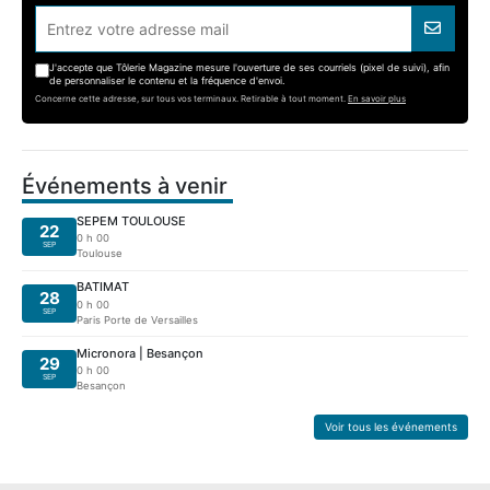
J'accepte que Tôlerie Magazine mesure l'ouverture de ses courriels (pixel de suivi), afin
de personnaliser le contenu et la fréquence d'envoi.
Concerne cette adresse, sur tous vos terminaux. Retirable à tout moment.
En savoir plus
Événements à venir
SEPEM TOULOUSE
22
0 h 00
SEP
Toulouse
BATIMAT
28
0 h 00
SEP
Paris Porte de Versailles
Micronora | Besançon
29
0 h 00
SEP
Besançon
Voir tous les événements