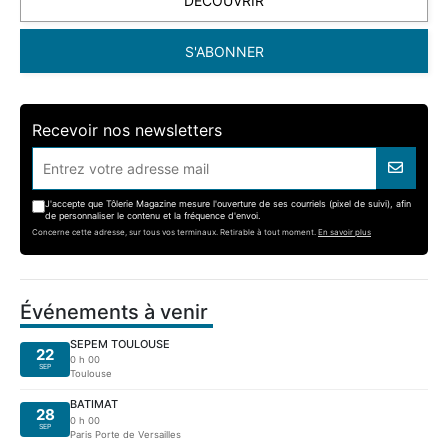
DÉCOUVRIR
S'ABONNER
Recevoir nos newsletters
J'accepte que Tôlerie Magazine mesure l'ouverture de ses courriels (pixel de suivi), afin
de personnaliser le contenu et la fréquence d'envoi.
Concerne cette adresse, sur tous vos terminaux. Retirable à tout moment.
En savoir plus
Événements à venir
SEPEM TOULOUSE
22
0 h 00
SEP
Toulouse
BATIMAT
28
0 h 00
SEP
Paris Porte de Versailles