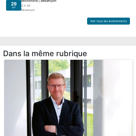
Micronora | Besançon
29
0 h 00
SEP
Besançon
Voir tous les événements
Dans la même rubrique