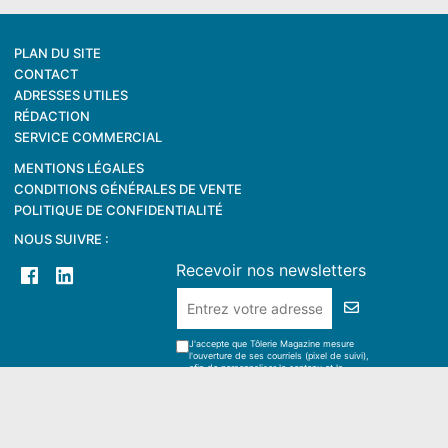
PLAN DU SITE
CONTACT
ADRESSES UTILES
RÉDACTION
SERVICE COMMERCIAL
MENTIONS LÉGALES
CONDITIONS GÉNÉRALES DE VENTE
POLITIQUE DE CONFIDENTIALITÉ
NOUS SUIVRE :
Recevoir nos newsletters
J'accepte que Tôlerie Magazine mesure
l'ouverture de ses courriels (pixel de suivi),
afin de personnaliser le contenu et la
fréquence d'envoi.
Concerne cette adresse, sur tous vos terminaux.
Retirable à tout moment.
En savoir plus