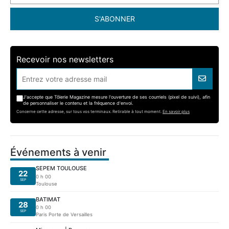
S'ABONNER
Recevoir nos newsletters
J'accepte que Tôlerie Magazine mesure l'ouverture de ses courriels (pixel de suivi), afin
de personnaliser le contenu et la fréquence d'envoi.
Concerne cette adresse, sur tous vos terminaux. Retirable à tout moment.
En savoir plus
Événements à venir
SEPEM TOULOUSE
22
0 h 00
SEP
Toulouse
BATIMAT
28
0 h 00
SEP
Paris Porte de Versailles