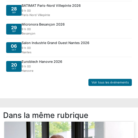
BATIMAT Paris-Nord Villepinte 2026
28
9 h 00
SEP
Paris-Nord Villepinte
Micronora Besançon 2026
29
9 h 00
SEP
Besançon
Salon Industrie Grand Ouest Nantes 2026
06
9 h 00
OCT
Nantes
Euroblech Hanovre 2026
20
9 h 00
OCT
Hanovre
Voir tous les événements
Dans la même rubrique