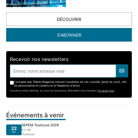
DÉCOUVRIR
S'ABONNER
Recevoir nos newsletters
J'accepte que Tôlerie Magazine mesure l'ouverture de ses courriels (pixel de suivi), afin
de personnaliser le contenu et la fréquence d'envoi.
Concerne cette adresse, sur tous vos terminaux. Retirable à tout moment.
En savoir plus
Événements à venir
SEPEM Toulouse 2026
22
9 h 00
SEP
Toulouse