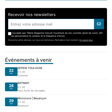
Recevoir nos newsletters
J'accepte que Tôlerie Magazine mesure l'ouverture de ses courriels (pixel de suivi), afin
de personnaliser le contenu et la fréquence d'envoi.
Concerne cette adresse, sur tous vos terminaux. Retirable à tout moment.
En savoir plus
Événements à venir
SEPEM TOULOUSE
22
0 h 00
SEP
Toulouse
BATIMAT
28
0 h 00
SEP
Paris Porte de Versailles
Micronora | Besançon
29
0 h 00
SEP
Besançon