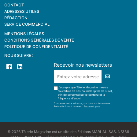
CONTACT
ADRESSES UTILES
RÉDACTION
SERVICE COMMERCIAL
MENTIONS LÉGALES
CONDITIONS GÉNÉRALES DE VENTE
POLITIQUE DE CONFIDENTIALITÉ
NOUS SUIVRE :
Recevoir nos newsletters
J'accepte que Tôlerie Magazine mesure
l'ouverture de ses courriels (pixel de suivi),
afin de personnaliser le contenu et la
fréquence d'envoi.
Concerne cette adresse, sur tous vos terminaux.
Retirable à tout moment.
En savoir plus
© 2026 Tôlerie Magazine est un site des Editions MARLAU SAS. N°339