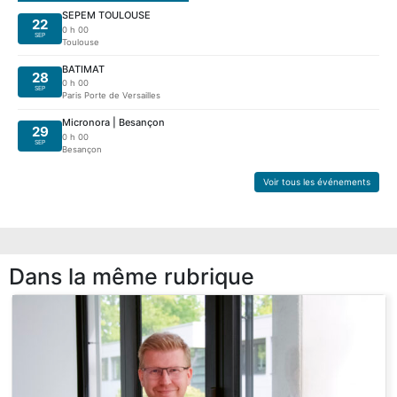
SEPEM TOULOUSE
22
0 h 00
SEP
Toulouse
BATIMAT
28
0 h 00
SEP
Paris Porte de Versailles
Micronora | Besançon
29
0 h 00
SEP
Besançon
Voir tous les événements
Dans la même rubrique