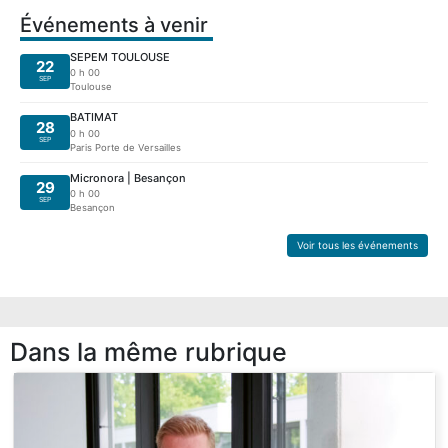
Événements à venir
SEPEM TOULOUSE
22
0 h 00
SEP
Toulouse
BATIMAT
28
0 h 00
SEP
Paris Porte de Versailles
Micronora | Besançon
29
0 h 00
SEP
Besançon
Voir tous les événements
Dans la même rubrique