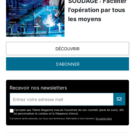
SOUDAGE : Faciliter
l'opération par tous
les moyens
DÉCOUVRIR
S'ABONNER
Recevoir nos newsletters
J'accepte que Tôlerie Magazine mesure l'ouverture de ses courriels (pixel de suivi), afin
de personnaliser le contenu et la fréquence d'envoi.
Concerne cette adresse, sur tous vos terminaux. Retirable à tout moment.
En savoir plus