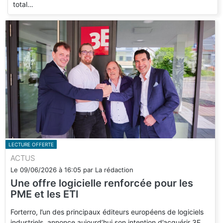
total…
LECTURE OFFERTE
ACTUS
Le
09/06/2026
à
16:05
par
La rédaction
Une offre logicielle renforcée pour les
PME et les ETI
Forterro, l’un des principaux éditeurs européens de logiciels
industriels, annonce aujourd’hui son intention d’acquérir 3E,