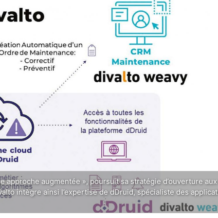
ne approche augmentée », poursuit sa stratégie d’ouverture aux
alto intègre ainsi l’expertise de dDruid, spécialiste des applica