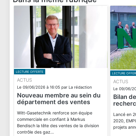
LECTURE OFFERTE
LECTURE OFFER
ACTUS
ACTUS
Le
09/06/2026
à
16:05
par
La rédaction
Le
09/06/2
Nouveau membre au sein du
Bilan d
département des ventes
recherc
Witt-Gasetechnik renforce son équipe
Lancé en 2
commerciale en confiant à Markus
2020, EMPIR
Bendisch la tête des ventes de la division
projets ann
contrôle des gaz…