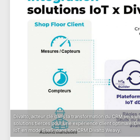
Divalto, acteur clé dans la transformation du CRM vers u
solutions tierces pour une expérience client optimale. Div
IoT en mode SaaS, dans son CRM Divalto Weavy.