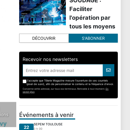
SOUDAGE :
Faciliter
l'opération par
tous les moyens
DÉCOUVRIR
S'ABONNER
Recevoir nos newsletters
J'accepte que Tôlerie Magazine mesure l'ouverture de ses courriels
(pixel de suivi), afin de personnaliser le contenu et la fréquence d'envoi.
Concerne cette adresse, sur tous vos terminaux. Retirable à tout moment.
En
savoir plus
Événements à venir
tions
SEPEM TOULOUSE
22
0 h 00