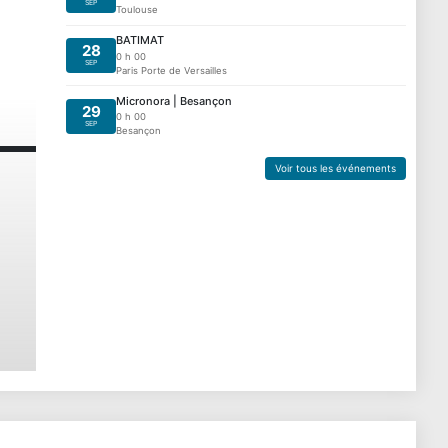
SEP
Toulouse
BATIMAT
28
0 h 00
SEP
Paris Porte de Versailles
Micronora | Besançon
29
0 h 00
SEP
Besançon
Voir tous les événements