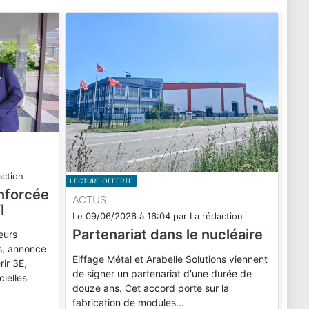
action
LECTURE OFFERTE
enforcée
ACTUS
I
Le
09/06/2026
à
16:04
par
La rédaction
Partenariat dans le nucléaire
eurs
ls, annonce
Eiffage Métal et Arabelle Solutions viennent
rir 3E,
de signer un partenariat d'une durée de
cielles
douze ans. Cet accord porte sur la
fabrication de modules…