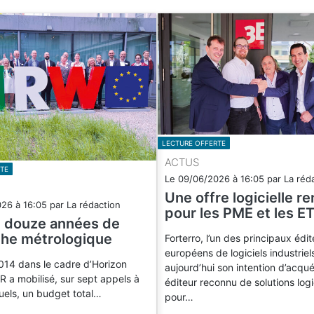
LECTURE OFFERTE
ACTUS
TE
Le
09/06/2026
à
16:05
par
La réd
Une offre logicielle r
026
à
16:05
par
La rédaction
pour les PME et les ET
e douze années de
he métrologique
Forterro, l’un des principaux édit
européens de logiciels industrie
014 dans le cadre d’Horizon
aujourd’hui son intention d’acqué
 a mobilisé, sur sept appels à
éditeur reconnu de solutions logi
uels, un budget total…
pour…