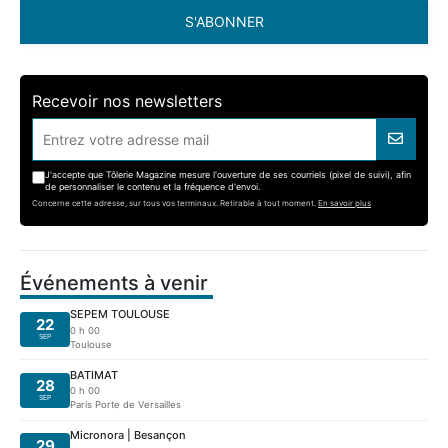
S'ABONNER
Recevoir nos newsletters
J'accepte que Tôlerie Magazine mesure l'ouverture de ses courriels (pixel de suivi), afin
de personnaliser le contenu et la fréquence d'envoi.
Concerne cette adresse, sur tous vos terminaux. Retirable à tout moment.
En savoir plus
Événements à venir
SEPEM TOULOUSE
22
0 h 00
SEP
Toulouse
BATIMAT
28
0 h 00
SEP
Paris Porte de Versailles
Micronora | Besançon
29