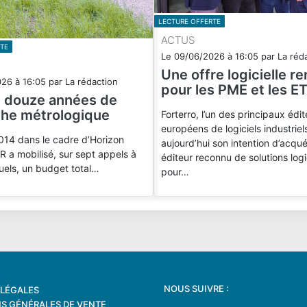
LECTURE OFFERTE
ACTUS
TE
Le
09/06/2026
à
16:05
par
La réd
Une offre logicielle r
026
à
16:05
par
La rédaction
pour les PME et les ET
e douze années de
he métrologique
Forterro, l’un des principaux édit
européens de logiciels industrie
014 dans le cadre d’Horizon
aujourd’hui son intention d’acqué
 a mobilisé, sur sept appels à
éditeur reconnu de solutions logi
uels, un budget total…
pour…
NOUS SUIVRE :
LÉGALES
S GÉNÉRALES DE VENTE