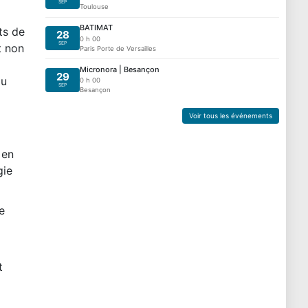
SEP
Toulouse
BATIMAT
ts de
28
0 h 00
SEP
t non
Paris Porte de Versailles
Micronora | Besançon
29
au
0 h 00
SEP
Besançon
Voir tous les événements
 en
gie
e
t