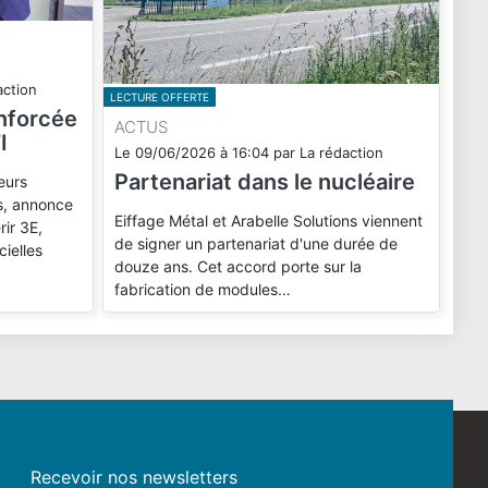
action
LECTURE OFFERTE
enforcée
ACTUS
I
Le
09/06/2026
à
16:04
par
La rédaction
Partenariat dans le nucléaire
eurs
ls, annonce
Eiffage Métal et Arabelle Solutions viennent
rir 3E,
de signer un partenariat d'une durée de
cielles
douze ans. Cet accord porte sur la
fabrication de modules…
Recevoir nos newsletters