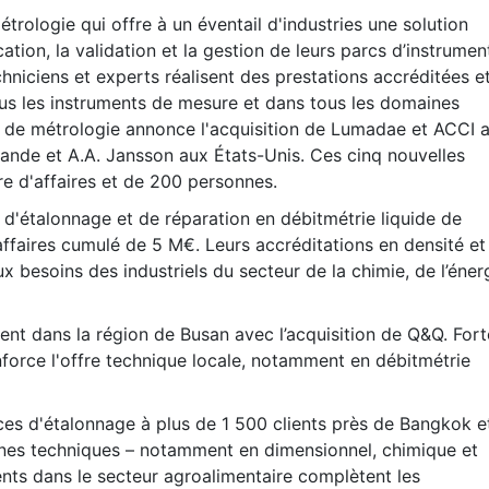
trologie qui offre à un éventail d'industries une solution
ication, la validation et la gestion de leurs parcs d’instrumen
hniciens et experts réalisent des prestations accréditées e
ous les instruments de mesure et dans tous les domaines
es de métrologie annonce l'acquisition de Lumadae et ACCI 
ande et A.A. Jansson aux États-Unis. Ces cinq nouvelles
re d'affaires et de 200 personnes.
 d'étalonnage et de réparation en débitmétrie liquide de
'affaires cumulé de 5 M€. Leurs accréditations en densité et
ux besoins des industriels du secteur de la chimie, de l’éner
nt dans la région de Busan avec l’acquisition de Q&Q. Fort
enforce l'offre technique locale, notamment en débitmétrie
ces d'étalonnage à plus de 1 500 clients près de Bangkok e
aines techniques – notamment en dimensionnel, chimique et
ents dans le secteur agroalimentaire complètent les