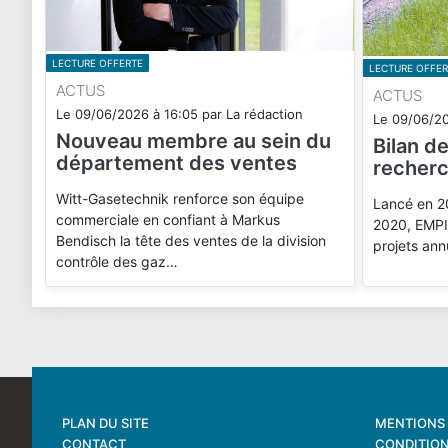
LECTURE OFFERTE
LECTURE OFFER
ACTUS
ACTUS
Le
09/06/2026
à
16:05
par
La rédaction
Le
09/06/2
Nouveau membre au sein du
Bilan d
département des ventes
recherc
Witt-Gasetechnik renforce son équipe
Lancé en 2
commerciale en confiant à Markus
2020, EMPIR
Bendisch la tête des ventes de la division
projets ann
contrôle des gaz…
PLAN DU SITE
MENTIONS 
CONTACT
CONDITION