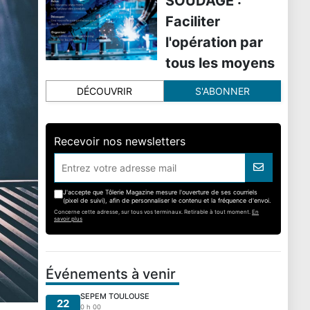
SOUDAGE :
Faciliter
l'opération par
tous les moyens
DÉCOUVRIR
S'ABONNER
Recevoir nos newsletters
J'accepte que Tôlerie Magazine mesure l'ouverture de ses courriels
(pixel de suivi), afin de personnaliser le contenu et la fréquence d'envoi.
Concerne cette adresse, sur tous vos terminaux. Retirable à tout moment.
En
savoir plus
Événements à venir
SEPEM TOULOUSE
22
0 h 00