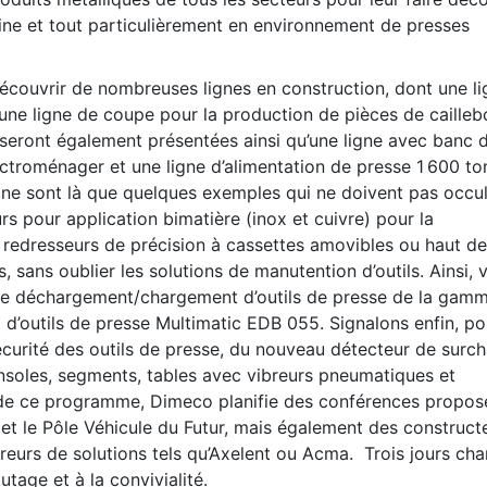
ne et tout particulièrement en environnement de presses
écouvrir de nombreuses lignes en construction, dont une li
 une ligne de coupe pour la production de pièces de caillebo
e seront également présentées ainsi qu’une ligne avec banc 
ctroménager et une ligne d’alimentation de presse 1 600 to
e sont là que quelques exemples qui ne doivent pas occul
rs pour application bimatière (inox et cuivre) pour la
 redresseurs de précision à cassettes amovibles ou haut de
 sans oublier les solutions de manutention d’outils. Ainsi, 
ts de déchargement/chargement d’outils de presse de la gam
d’outils de presse Multimatic EDB 055. Signalons enfin, po
écurité des outils de presse, du nouveau détecteur de surc
consoles, segments, tables avec vibreurs pneumatiques et
ge de ce programme, Dimeco planifie des conférences propos
 et le Pôle Véhicule du Futur, mais également des construct
eurs de solutions tels qu’Axelent ou Acma. Trois jours cha
tage et à la convivialité.