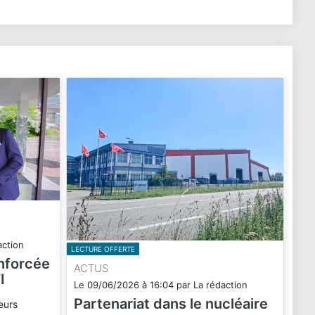
action
LECTURE OFFERTE
enforcée
ACTUS
I
Le
09/06/2026
à
16:04
par
La rédaction
Partenariat dans le nucléaire
eurs