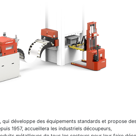
co, qui développe des équipements standards et propose de
puis 1957, accueillera les industriels découpeurs,
oduits métalliques de tous les secteurs pour leur faire déco