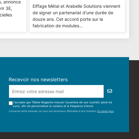
ls, annonce
Eiffage Métal et Arabelle Solutions viennent
rir 3E,
de signer un partenariat d'une durée de
cielles
douze ans. Cet accord porte sur la
fabrication de modules…
Recevoir nos newsletters
J'accepte que Tôlerie Magazine mesure l'ouverture de ses courriels (pixel de
suivi), afin de personnaliser le contenu et la fréquence d'envoi.
Concerne cette adresse, sur tous vos terminaux. Retirable à tout moment.
En savoir plus