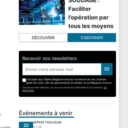
SOUDAGE :
Faciliter
l'opération par
tous les moyens
DÉCOUVRIR
S'ABONNER
Recevoir nos newsletters
J'accepte que Tôlerie Magazine mesure l'ouverture de ses courriels
(pixel de suivi), afin de personnaliser le contenu et la fréquence d'envoi.
Concerne cette adresse, sur tous vos terminaux. Retirable à tout moment.
En
savoir plus
Événements à venir
s
SEPEM TOULOUSE
22
uvrir
0 h 00