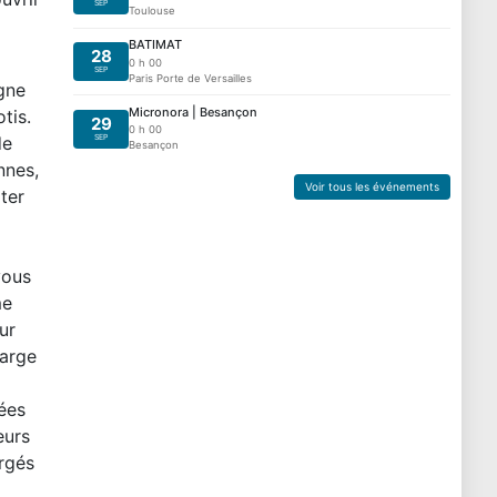
SEP
Toulouse
BATIMAT
28
0 h 00
SEP
Paris Porte de Versailles
gne
Micronora | Besançon
tis.
29
0 h 00
SEP
de
Besançon
nnes,
Voir tous les événements
ter
vous
me
ur
harge
ées
eurs
rgés