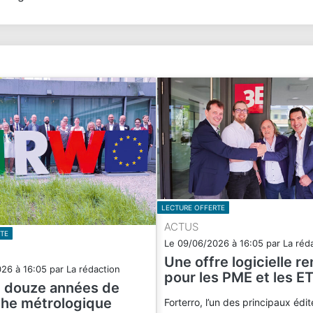
LECTURE OFFERTE
ACTUS
TE
Le
09/06/2026
à
16:05
par
La réd
Une offre logicielle r
026
à
16:05
par
La rédaction
pour les PME et les ET
e douze années de
he métrologique
Forterro, l’un des principaux édit