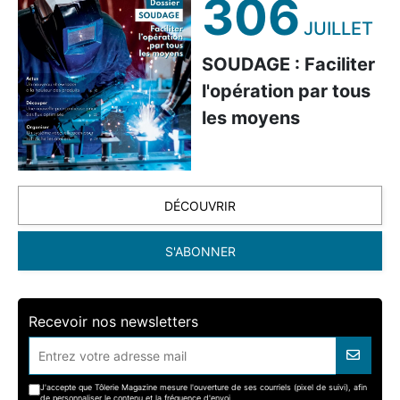
306
JUILLET
SOUDAGE : Faciliter
l'opération par tous
les moyens
DÉCOUVRIR
S'ABONNER
Recevoir nos newsletters
J'accepte que Tôlerie Magazine mesure l'ouverture de ses courriels (pixel de suivi), afin
de personnaliser le contenu et la fréquence d'envoi.