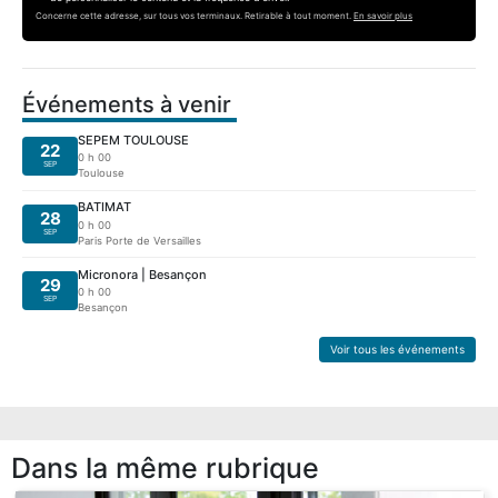
Concerne cette adresse, sur tous vos terminaux. Retirable à tout moment.
En savoir plus
Événements à venir
SEPEM TOULOUSE
22
0 h 00
SEP
Toulouse
BATIMAT
28
0 h 00
SEP
Paris Porte de Versailles
Micronora | Besançon
29
0 h 00
SEP
Besançon
Voir tous les événements
Dans la même rubrique