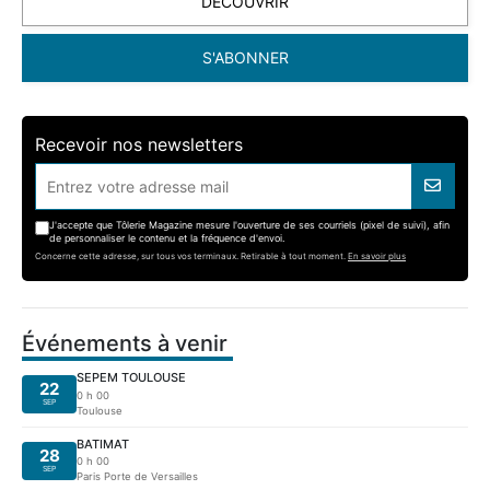
DÉCOUVRIR
S'ABONNER
Recevoir nos newsletters
J'accepte que Tôlerie Magazine mesure l'ouverture de ses courriels (pixel de suivi), afin
de personnaliser le contenu et la fréquence d'envoi.
Concerne cette adresse, sur tous vos terminaux. Retirable à tout moment.
En savoir plus
Événements à venir
SEPEM TOULOUSE
22
0 h 00
SEP
Toulouse
BATIMAT
28
0 h 00
SEP
Paris Porte de Versailles