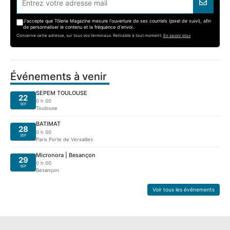
J'accepte que Tôlerie Magazine mesure l'ouverture de ses courriels (pixel de suivi), afin
de personnaliser le contenu et la fréquence d'envoi.
Concerne cette adresse, sur tous vos terminaux. Retirable à tout moment.
En savoir plus
Événements à venir
SEPEM TOULOUSE
22
0 h 00
SEP
Toulouse
BATIMAT
28
0 h 00
SEP
Paris Porte de Versailles
Micronora | Besançon
29
0 h 00
SEP
Besançon
Voir tous les événements