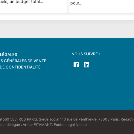
uels, un budget total…
pour…
NOUS SUIVRE :
LÉGALES
S GÉNÉRALES DE VENTE
 DE CONFIDENTIALITÉ
 560 583 RCS PARIS. Siège social : 10 rue de Penthièvre, 75008 Paris. Rédac
teur délégué : Arthur FITAMANT.
Footer Legal Notice