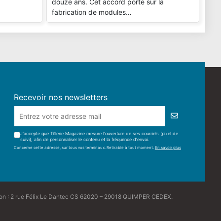
douze ans. Cet accord porte sur la
fabrication de modules…
Recevoir nos newsletters
J'accepte que Tôlerie Magazine mesure l'ouverture de ses courriels (pixel de
suivi), afin de personnaliser le contenu et la fréquence d'envoi.
Concerne cette adresse, sur tous vos terminaux. Retirable à tout moment.
En savoir plus
tion : 2 rue Félix Le Dantec CS 62020 – 29018 QUIMPER CEDEX.