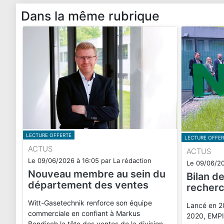
Dans la même rubrique
LECTURE OFFERTE
LECTURE OFFER
ACTUS
ACTUS
Le
09/06/2026
à
16:05
par
La rédaction
Le
09/06/2
Nouveau membre au sein du
Bilan d
département des ventes
recherc
Witt-Gasetechnik renforce son équipe
Lancé en 2
commerciale en confiant à Markus
2020, EMPIR
Bendisch la tête des ventes de la division