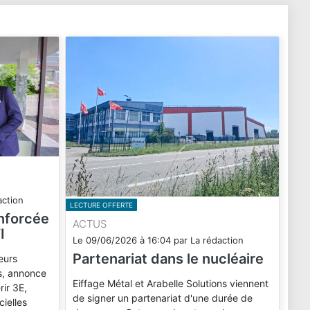
action
LECTURE OFFERTE
enforcée
ACTUS
I
Le
09/06/2026
à
16:04
par
La rédaction
Partenariat dans le nucléaire
eurs
ls, annonce
Eiffage Métal et Arabelle Solutions viennent
rir 3E,
de signer un partenariat d'une durée de
cielles