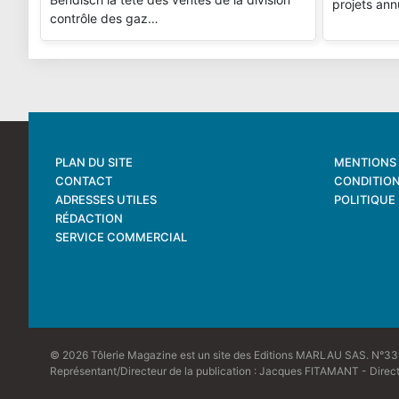
projets ann
contrôle des gaz…
PLAN DU SITE
MENTIONS 
CONTACT
CONDITION
ADRESSES UTILES
POLITIQUE
RÉDACTION
SERVICE COMMERCIAL
© 2026 Tôlerie Magazine est un site des Editions MARLAU SAS. N°339
Représentant/Directeur de la publication : Jacques FITAMANT - Direc