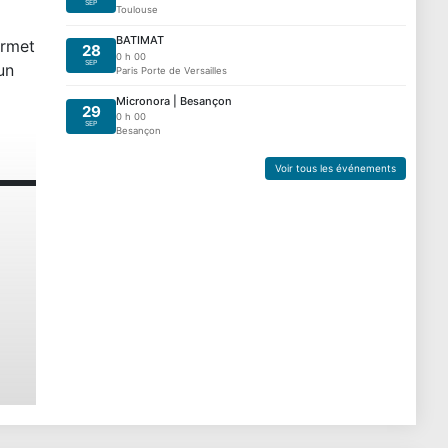
SEP
Toulouse
BATIMAT
ermet
28
0 h 00
SEP
un
Paris Porte de Versailles
Micronora | Besançon
29
0 h 00
SEP
Besançon
Voir tous les événements