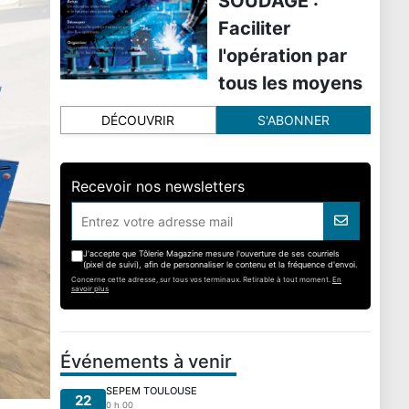
SOUDAGE :
Faciliter
l'opération par
tous les moyens
DÉCOUVRIR
S'ABONNER
Recevoir nos newsletters
J'accepte que Tôlerie Magazine mesure l'ouverture de ses courriels
(pixel de suivi), afin de personnaliser le contenu et la fréquence d'envoi.
Concerne cette adresse, sur tous vos terminaux. Retirable à tout moment.
En
savoir plus
Événements à venir
SEPEM TOULOUSE
22
0 h 00