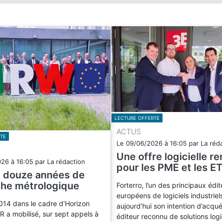
LECTURE OFFERTE
ACTUS
TE
Le
09/06/2026
à
16:05
par
La réd
Une offre logicielle r
026
à
16:05
par
La rédaction
pour les PME et les ET
e douze années de
he métrologique
Forterro, l’un des principaux édit
européens de logiciels industrie
014 dans le cadre d’Horizon
aujourd’hui son intention d’acqué
 a mobilisé, sur sept appels à
éditeur reconnu de solutions logi