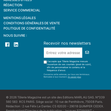
RÉDACTION
SERVICE COMMERCIAL
MENTIONS LÉGALES
CONDITIONS GÉNÉRALES DE VENTE
POLITIQUE DE CONFIDENTIALITÉ
NOUS SUIVRE :
Recevoir nos newsletters
J'accepte que Tôlerie Magazine mesure
l'ouverture de ses courriels (pixel de suivi),
afin de personnaliser le contenu et la
fréquence d'envoi.
Concerne cette adresse, sur tous vos terminaux.
Retirable à tout moment.
En savoir plus
© 2026 Tôlerie Magazine est un site des Editions MARLAU SAS. N°339
560 583 RCS PARIS. Siège social : 10 rue de Penthièvre, 75008 Paris.
Rédaction : 2 rue Félix Le Dantec CS 62020 – 29018 QUIMPER CEDEX.
Représentant/Directeur de la publication : Jacques FITAMANT -