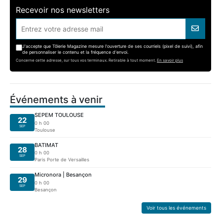
Recevoir nos newsletters
J'accepte que Tôlerie Magazine mesure l'ouverture de ses courriels (pixel de suivi), afin
de personnaliser le contenu et la fréquence d'envoi.
Concerne cette adresse, sur tous vos terminaux. Retirable à tout moment.
En savoir plus
Événements à venir
SEPEM TOULOUSE
22
0 h 00
SEP
Toulouse
BATIMAT
28
0 h 00
SEP
Paris Porte de Versailles
Micronora | Besançon
29
0 h 00
SEP
Besançon
Voir tous les événements