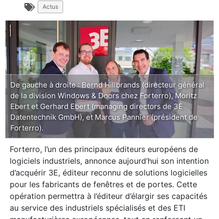
Actus
De gauche à droite : Bernd Hillbrands (directeur général
de la division Windows & Doors chez Forterro), Moritz
Ebert et Gerhard Ebert (managing directors de 3E
Datentechnik GmbH), et Marcus Pannier (président de
Forterro).
Forterro, l’un des principaux éditeurs européens de
logiciels industriels, annonce aujourd’hui son intention
d’acquérir 3E, éditeur reconnu de solutions logicielles
pour les fabricants de fenêtres et de portes. Cette
opération permettra à l’éditeur d’élargir ses capacités
au service des industriels spécialisés et des ETI