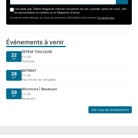
J'accepte que Tôlerie Magazine mesure l'ouverture de ses courriels (pixel de suivi), afin
de personnaliser le contenu et la fréquence d'envoi.
Concerne cette adresse, sur tous vos terminaux. Retirable à tout moment.
En savoir plus
Événements à venir
SEPEM TOULOUSE
22
0 h 00
SEP
Toulouse
BATIMAT
28
0 h 00
SEP
Paris Porte de Versailles
Micronora | Besançon
29
0 h 00
SEP
Besançon
Voir tous les événements