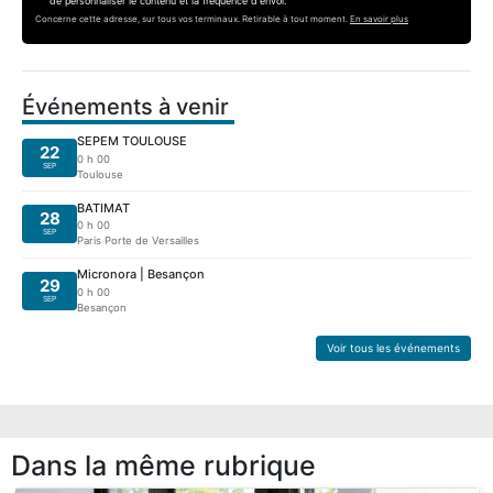
de personnaliser le contenu et la fréquence d'envoi.
Concerne cette adresse, sur tous vos terminaux. Retirable à tout moment.
En savoir plus
Événements à venir
SEPEM TOULOUSE
22
0 h 00
SEP
Toulouse
BATIMAT
28
0 h 00
SEP
Paris Porte de Versailles
Micronora | Besançon
29
0 h 00
SEP
Besançon
Voir tous les événements
Dans la même rubrique