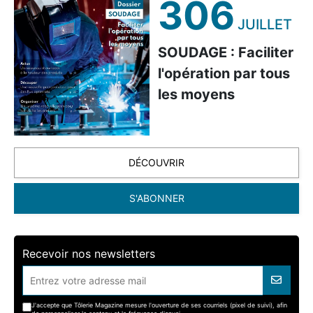
306
JUILLET
SOUDAGE : Faciliter
l'opération par tous
les moyens
DÉCOUVRIR
S'ABONNER
Recevoir nos newsletters
J'accepte que Tôlerie Magazine mesure l'ouverture de ses courriels (pixel de suivi), afin