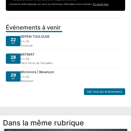
Concerne cette adresse, sur tous vos terminaux. Retirable à tout moment.
En savoir plus
Événements à venir
SEPEM TOULOUSE
22
0 h 00
SEP
Toulouse
BATIMAT
28
0 h 00
SEP
Paris Porte de Versailles
Micronora | Besançon
29
0 h 00
SEP
Besançon
Voir tous les événements
Dans la même rubrique