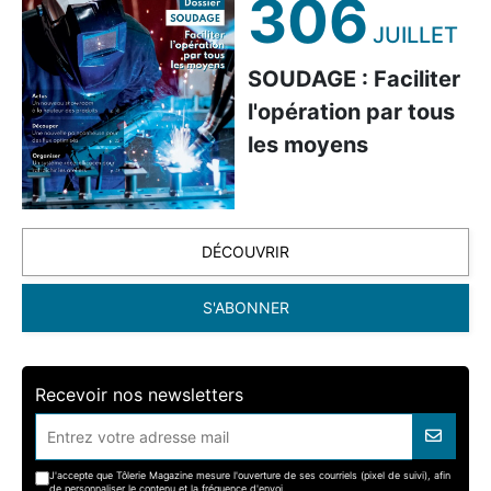
306
JUILLET
SOUDAGE : Faciliter
l'opération par tous
les moyens
DÉCOUVRIR
S'ABONNER
Recevoir nos newsletters
J'accepte que Tôlerie Magazine mesure l'ouverture de ses courriels (pixel de suivi), afin
de personnaliser le contenu et la fréquence d'envoi.